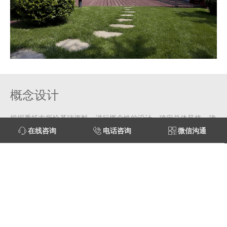
概念设计
根据委托方所给基础资料，进行概念性的设计，确定总体风格，确
在线咨询
电话咨询
微信沟通
定方案的功能特点、大概设计手法并进行成本估算。概念设计是设
计最关键的阶段，在这个阶段决定的风格、功能等等都是设计的灵
魂，以后的所有步骤都是在这个步骤的基础上进行的。花园的项目
花中君子生态
工程要顺利进行，首先就要有一个好的构想、一个好的概念设计方
Email：466069133@qq.com
案。
QQ：466069133
电话\传真：68003090
地址：上海市浦东新区宣秋路558号利繁大厦A栋4楼